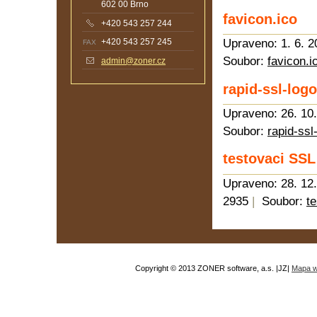
602 00 Brno
favicon.ico
+420 543 257 244
Upraveno: 1. 6. 2
+420 543 257 245
FAX
Soubor:
favicon.i
admin@zoner.cz
rapid-ssl-log
Upraveno: 26. 10
Soubor:
rapid-ssl
testovaci SSL
Upraveno: 28. 12
2935
|
Soubor:
te
Copyright © 2013 ZONER software, a.s.
|JZ
|
Mapa 