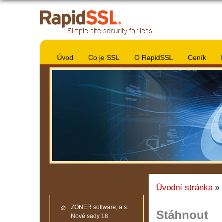
Úvod
Co je SSL
O RapidSSL
Ceník
Úvodní stránka
» 
ZONER software, a.s.
Stáhnout
Nové sady 18